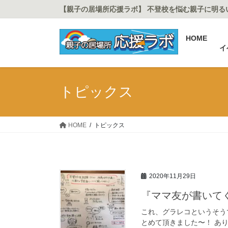
コ
ナ
【親子の居場所応援ラボ】 不登校を悩む親子に明る
ン
ビ
テ
ゲ
HOME
ン
ー
イ
ツ
シ
に
ョ
移
ン
トピックス
動
に
移
動
HOME
トピックス
2020年11月29日
『ママ友が書いて
これ、グラレコというそう
とめて頂きました〜！ あ