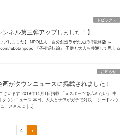
トピックス
ャンネル第三弾アップしました！】
】 NPO法人 自分創造ラボたんぽぽ最終版 →
.wixsite.com/labotanpopo 『昼夜逆転編』 子供も大人も共通して思える
お知らせ
画がタウンニュースに掲載されました!!
ざいます 2019年11月1日掲載 「ｅスポーツを広めたい」 中
沢 | タウンニュース 本日、大人と子供がガチで対決！ シードハウ
ュースさんに […]
ペ
ペ
ペ
1
…
4
5