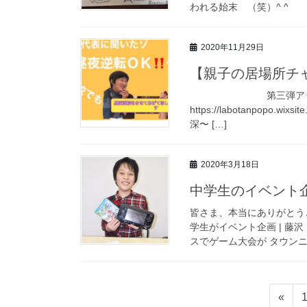
われる始末 （笑）^ ^
2020年11月29日
【親子の居場所チ
第三弾アップしました
https://labotanpopo
深〜 […]
2020年3月18日
中学生のイベント企
皆さま、本当にありがとうご
学生がイベント企画 | 藤
スでゲーム大会が タウンニ
投
«