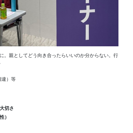
校に。親としてどう向き合ったらいいのか分からない。行
？
相違）等
大切さ
性）