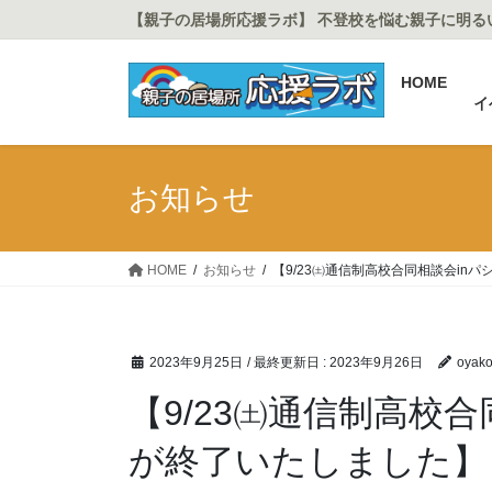
コ
ナ
【親子の居場所応援ラボ】 不登校を悩む親子に明る
ン
ビ
テ
ゲ
HOME
ン
ー
イ
ツ
シ
に
ョ
移
ン
お知らせ
動
に
移
動
HOME
お知らせ
【9/23㈯通信制高校合同相談会in
2023年9月25日
/ 最終更新日 :
2023年9月26日
oyako
【9/23㈯通信制高校
が終了いたしました】