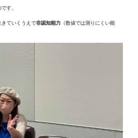
のです。
生きていくうえで
非認知能力
（数値では測りにくい能