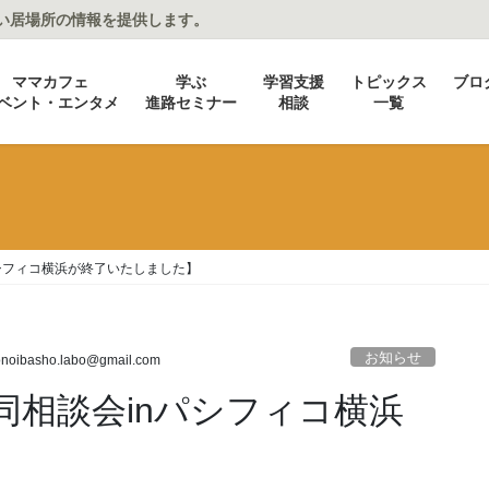
い居場所の情報を提供します。
ママカフェ
学ぶ
学習支援
トピックス
ブロ
ベント・エンタメ
進路セミナー
相談
一覧
パシフィコ横浜が終了いたしました】
お知らせ
noibasho.labo@gmail.com
合同相談会inパシフィコ横浜